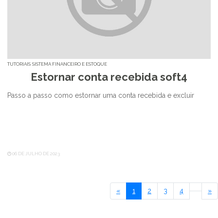
TUTORIAIS
SISTEMA FINANCEIRO E ESTOQUE
Estornar conta recebida soft4
Passo a passo como estornar uma conta recebida e excluir
06 DE JULHO DE 2023
Primeiro
Ú
«
1
2
3
4
»