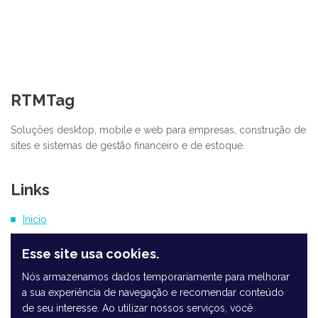
RTMTag
Soluções desktop, mobile e web para empresas, construção de
sites e sistemas de gestão financeiro e de estoque.
Links
Inicio
Esse site usa cookies.
Nós armazenamos dados temporariamente para melhorar
a sua experiência de navegação e recomendar conteúdo
Termos de Uso
de seu interesse. Ao utilizar nossos serviços, você
Política de Privacidade