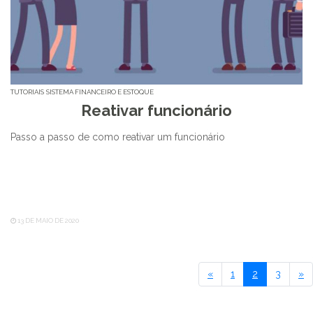
TUTORIAIS
SISTEMA FINANCEIRO E ESTOQUE
Reativar funcionário
Passo a passo de como reativar um funcionário
13 DE MAIO DE 2020
Primeiro
Ú
«
1
2
3
»