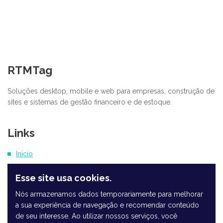
RTMTag
Soluções desktop, mobile e web para empresas, construção de
sites e sistemas de gestão financeiro e de estoque.
Links
Inicio
Esse site usa cookies.
Nós armazenamos dados temporariamente para melhorar
a sua experiência de navegação e recomendar conteúdo
Termos de Uso
de seu interesse. Ao utilizar nossos serviços, você
Política de Privacidade