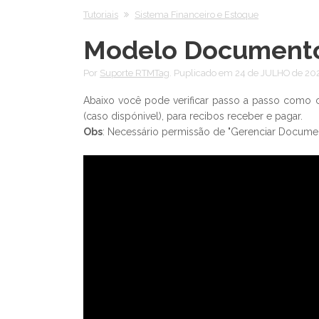
Tutoriais
Sistema Financeiro e Estoque
Modelo Documento
Por
Suporte RTMTag
. Puplicado em 24 de JULHO de 20
Abaixo você pode verificar passo a passo como 
(caso dispónivel), para recibos receber e pagar.
Obs
: Necessário permissão de "Gerenciar Docume