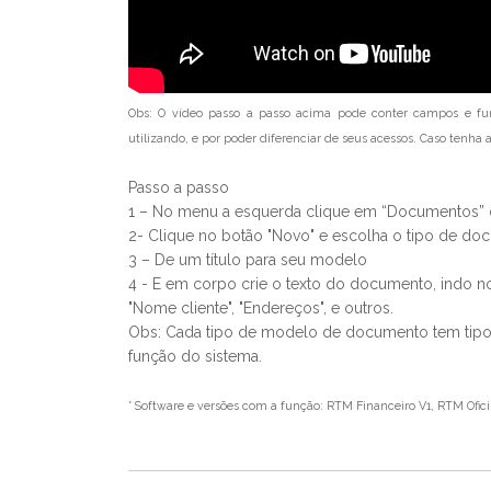
Obs:
O vídeo passo a passo acima pode conter campos e fu
utilizando, e por poder diferenciar de seus acessos. Caso tenh
Passo a passo
1 – No menu a esquerda clique em “Documentos” 
2- Clique no botão "Novo" e escolha o tipo de do
3 – De um título para seu modelo
4 - E em corpo crie o texto do documento, indo n
"Nome cliente", "Endereços", e outros.
Obs: Cada tipo de modelo de documento tem tipos d
função do sistema.
* Software e versões com a função:
RTM Financeiro V1,
RTM Ofici