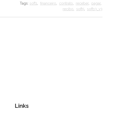
Tags:
soft1
,
financeiro
,
contrato
,
receber
,
pagar
,
recibo
,
soft5
,
soft13_v3
Links