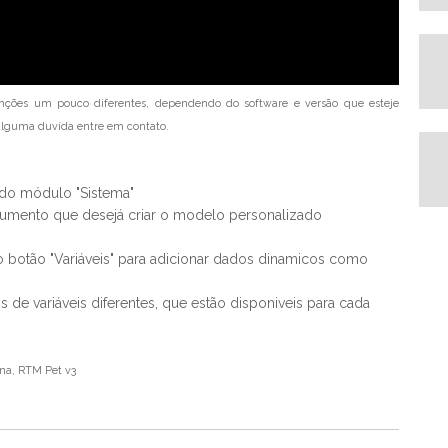
nções um pouco diferentes, dependendo do software e versão que esteje
a alguma duvída entre em contato.
do módulo "Sistema"
cumento que desejá criar o modelo personalizado
o botão "Variáveis" para adicionar dados dinamicos como
e variáveis diferentes, que estão disponiveis para cada
na, RTM Pet v3