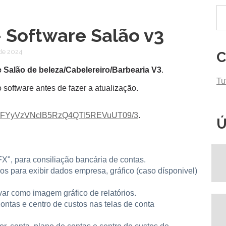
- Software Salão v3
de 2024
C
 Salão de beleza/Cabelereiro/Barbearia V3
.
Tu
software antes de fazer a atualização.
bXB2NFYyVzVNclB5RzQ4QTI5REVuUT09/3
.
Ú
", para consiliação bancária de contas.
os para exibir dados empresa, gráfico (caso dísponivel)
ar como imagem gráfico de relatórios.
contas e centro de custos nas telas de conta