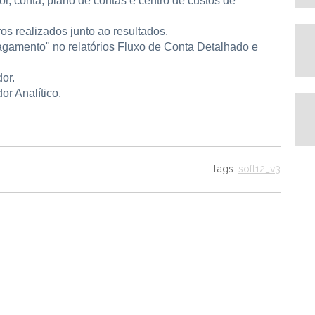
or, conta, plano de contas e centro de custos de
ros realizados junto ao resultados.
agamento" no relatórios Fluxo de Conta Detalhado e
or.
r Analítico.
Tags:
soft12_v3