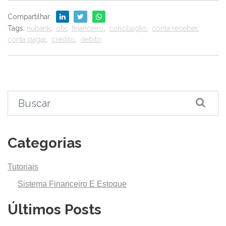
Compartilhar:
Tags:
nubank
,
ofx
,
financeiro
,
conciliação
,
conta receber
,
conta pagar
,
credito
,
debito
Categorias
Tutoriais
Sistema Financeiro E Estoque
Últimos Posts