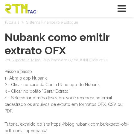
Tutoriais
Sistema Financeiro e Estoque
Nubank como emitir
extrato OFX
Por
Suporte RTMTag
. Puplicado em 07 de JUNHO de 2024
Passo a passo
1- Abra o app Nubank
2 - Clicar no card da Conta PJ no app do Nubank;
3 - Clicar no botão "Gerar Extrato";
4 - Selecionar o mês desejado: você receberá no email
cadastrado os arquivos de extrato em formatos OFX, CSV ou
PDF.
Tutorial extraido do site https://blog.nubank.com.br/extrato-ofx-
pdf-conta-pj-nubank/