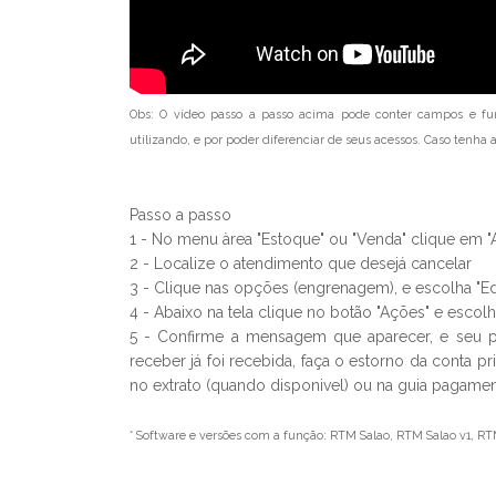
Obs:
O vídeo passo a passo acima pode conter campos e fu
utilizando, e por poder diferenciar de seus acessos. Caso tenh
Passo a passo
1 - No menu àrea "Estoque" ou "Venda" clique em 
2 - Localize o atendimento que desejá cancelar
3 - Clique nas opções (engrenagem), e escolha "Edi
4 - Abaixo na tela clique no botão "Ações" e escol
5 - Confirme a mensagem que aparecer, e seu 
receber já foi recebida, faça o estorno da conta p
no extrato (quando disponivel) ou na guia pagame
* Software e versões com a função: RTM Salao, RTM Salao v1, RT