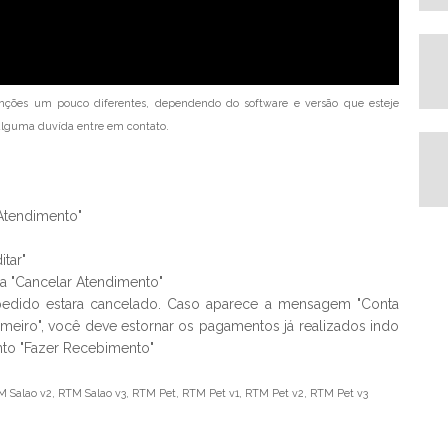
nções um pouco diferentes, dependendo do software e versão que esteje
a alguma duvída entre em contato.
"Atendimento"
tar"
ha "Cancelar Atendimento"
pedido estara cancelado. Caso aparece a mensagem "Conta
rimeiro", você deve estornar os pagamentos já realizados indo
nto "Fazer Recebimento"
M Salao v2, RTM Salao v3, RTM Pet, RTM Pet v1, RTM Pet v2, RTM Pet v3