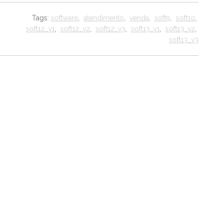
Tags:
software
,
atendimento
,
venda
,
soft9
,
soft10
,
soft12_v1
,
soft12_v2
,
soft12_v3
,
soft13_v1
,
soft13_v2
,
soft13_v3