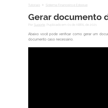
Tutoriais
Sistema Financeiro e Estoque
Gerar documento 
Por
Suporte
. Puplicado em 01 de ABRIL de 2021
Abaixo você pode verificar como gerar um docu
documento caso necessário.