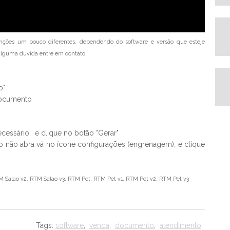
nções um pouco diferentes, dependendo do software e versão que esteje
a alguma duvída entre em contato.
o"
 documento
ecessário, e clique no botão "Gerar"
 não abra vá no ícone configurações (engrenagem), e clique
M Salao v2, RTM Salao v3, RTM Pet, RTM Pet v1, RTM Pet v2, RTM Pet v3
Tags:
software
,
venda
,
documento
,
atendimento
,