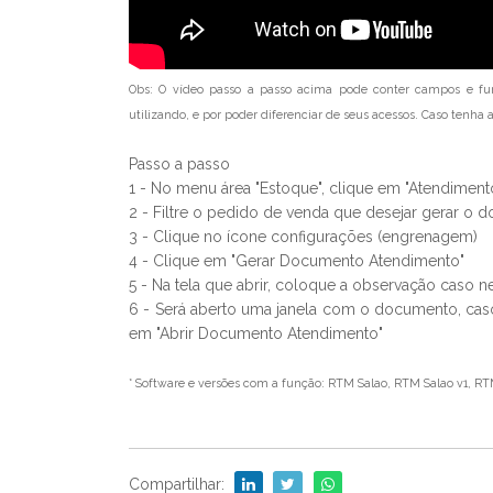
Obs:
O vídeo passo a passo acima pode conter campos e fu
utilizando, e por poder diferenciar de seus acessos. Caso tenh
Passo a passo
1 - No menu área "Estoque", clique em "Atendiment
2 - Filtre o pedido de venda que desejar gerar o
3 - Clique no ícone configurações (engrenagem)
4 - Clique em "Gerar Documento Atendimento"
5 - Na tela que abrir, coloque a observação caso n
6 - Será aberto uma janela com o documento, caso
em "Abrir Documento Atendimento"
* Software e versões com a função: RTM Salao, RTM Salao v1, RT
Compartilhar: